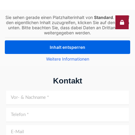
Bis heute steht Brödenfeldt für sichere
Sie sehen gerade einen Platzhalterinhalt von
Standard
. Um auf
den eigentlichen Inhalt zuzugreifen, klicken Sie auf den Button
Transporte, faire Preise und zuverlässige
unten. Bitte beachten Sie, dass dabei Daten an Drittanbieter
Dienstleistungen.
weitergegeben werden.
Inhalt entsperren
Kontakt aufnehmen
Weitere Informationen
Kontakt