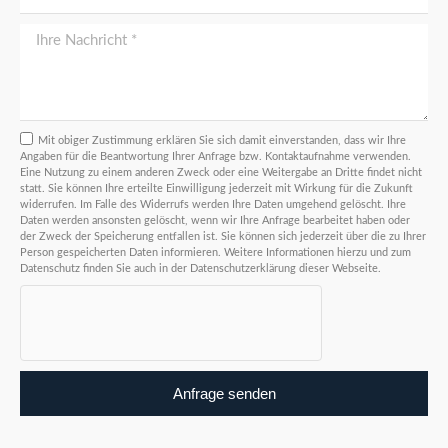
Mit obiger Zustimmung erklären Sie sich damit einverstanden, dass wir Ihre
Angaben für die Beantwortung Ihrer Anfrage bzw. Kontaktaufnahme verwenden.
Eine Nutzung zu einem anderen Zweck oder eine Weitergabe an Dritte findet nicht
statt. Sie können Ihre erteilte Einwilligung jederzeit mit Wirkung für die Zukunft
widerrufen. Im Falle des Widerrufs werden Ihre Daten umgehend gelöscht. Ihre
Daten werden ansonsten gelöscht, wenn wir Ihre Anfrage bearbeitet haben oder
der Zweck der Speicherung entfallen ist. Sie können sich jederzeit über die zu Ihrer
Person gespeicherten Daten informieren. Weitere Informationen hierzu und zum
Datenschutz finden Sie auch in der Datenschutzerklärung dieser Webseite.
Anfrage senden