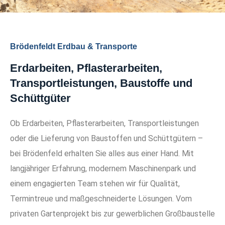
Brödenfeldt
Erdbau & Transporte
Willkommen bei Brödenfeld – Ihr zuverlässiger
Brödenfeldt Erdbau & Transporte
Partner rund um Bau und Transport
Erdarbeiten, Pflasterarbeiten,
Transportleistungen, Baustoffe und
mehr erfahren
Schüttgüter
Ob Erdarbeiten, Pflasterarbeiten, Transportleistungen
oder die Lieferung von Baustoffen und Schüttgütern –
bei Brödenfeld erhalten Sie alles aus einer Hand. Mit
langjähriger Erfahrung, modernem Maschinenpark und
einem engagierten Team stehen wir für Qualität,
Termintreue und maßgeschneiderte Lösungen. Vom
privaten Gartenprojekt bis zur gewerblichen Großbaustelle