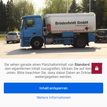
Bis heute steht Brödenfeldt für sichere
Sie sehen gerade einen Platzhalterinhalt von
Standard
. Um auf
den eigentlichen Inhalt zuzugreifen, klicken Sie auf den Button
Transporte, faire Preise und zuverlässige
unten. Bitte beachten Sie, dass dabei Daten an Drittanbieter
Dienstleistungen.
weitergegeben werden.
Inhalt entsperren
Kontakt aufnehmen
Weitere Informationen