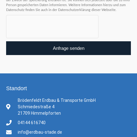
der Zweck der Speicherung entfallen ist. Sie können sich jederzeit über die zu Ihrer
Person gespeicherten Daten informieren. Weitere Informationen hierzu und zum
Datenschutz finden Sie auch in der Datenschutzerklärung dieser Webseite.
Anfrage senden
Standort
Brödenfeldt Erdbau & Transporte GmbH
Schmiedestraße 4
21709 Himmelpforten
04144 616740
info@erdbau-stade.de