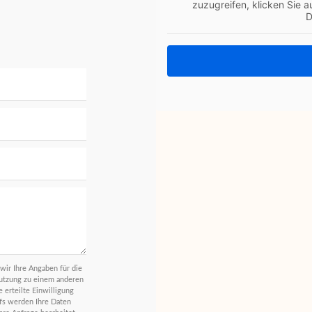
 Preise und zuverlässige
zuzugreifen, klicken Sie a
D
.
n
wir Ihre Angaben für die
utzung zu einem anderen
 erteilte Einwilligung
ufs werden Ihre Daten