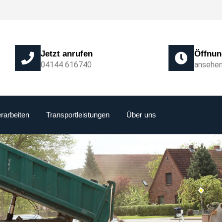
Jetzt anrufen
Öffnun
04144 616740
ansehe
erarbeiten
Transportleistungen
Über uns